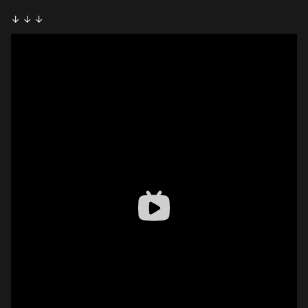
↓ ↓ ↓